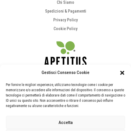
Chi Siamo
Spedizioni & Pagamenti
Privacy Policy
Cookie Policy
Gestisci Consenso Cookie
supporto@apetitus.it
Per fornire le migliori esperienze, utilizziamo tecnologie come i cookie per
memorizzare e/o accedere alle informazioni del dispositivo. Il consenso a queste
tecnologie ci permetterà di elaborare dati come il comportamento di navigazione o
ID unici su questo sito. Non acconsentire o ritirare il consenso può influire
Guide & Contatti
negativamente su alcune caratteristiche e funzioni.
Contatti e Richiesta Campionatura
Accetta
FAQ