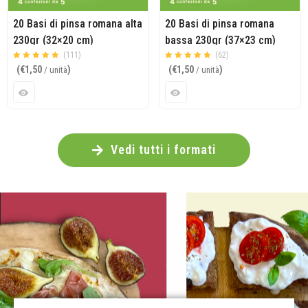
20 Basi di pinsa romana alta
20 Basi di pinsa romana
230gr (32×20 cm)
bassa 230gr (37×23 cm)
(111)
(62)
Valutato
su 5
Valutato
su 5
(
€
1,50
)
(
€
1,50
)
/ unità
/ unità
4.93
4.90
Vedi tutti i formati