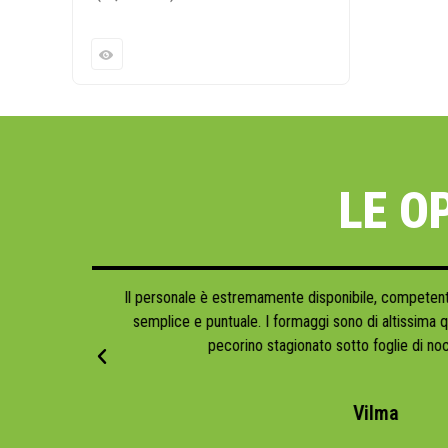
Valutato
4.95
su 5
LE O
trema cura. Grazie!
Ho ordinato due giorni fa 15 basi per la pinsa
puntuali nella consegna. O
Marco