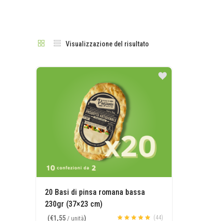
Visualizzazione del risultato
20 Basi di pinsa romana bassa
230gr (37×23 cm)
(
€
1,55
)
(44)
/ unità