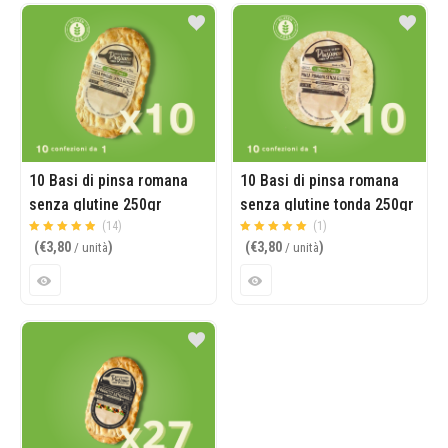
10 Basi di pinsa romana
10 Basi di pinsa romana
senza glutine 250gr
senza glutine tonda 250gr
(19×30 cm)
(14)
(Ø 30 cm)
(1)
Valutato
su 5
Valutato
su 5
(
€
3,80
)
(
€
3,80
)
/ unità
/ unità
4.86
5.00