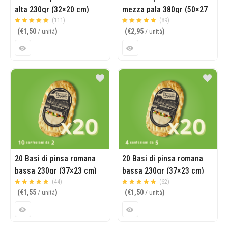
alta 230gr (32×20 cm)
mezza pala 380gr (50×27
(111)
cm)
(89)
Valutato
su 5
Valutato
su 5
(
€
1,50
)
(
€
2,95
)
/ unità
/ unità
4.93
4.93
20 Basi di pinsa romana
20 Basi di pinsa romana
bassa 230gr (37×23 cm)
bassa 230gr (37×23 cm)
(44)
(62)
Valutato
su 5
Valutato
su 5
(
€
1,55
)
(
€
1,50
)
/ unità
/ unità
4.95
4.90