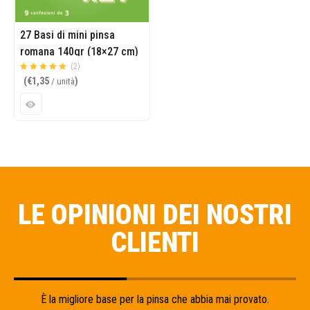
27 Basi di mini pinsa
romana 140gr (18×27 cm)
(2)
Valutato
su 5
(
€
1,35
)
/ unità
5.00
LE OPINIONI DEI NOSTRI
CLIENTI
È la migliore base per la pinsa che abbia mai provato.