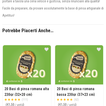
portare a tavola una cena veloce e gustosa, senza rinunciare alla qualità!
Facile da preparare, da provare assolutamente la base di pinsa artigianale di
Apetitus!
Potrebbe Piacerti Anche…
20 Basi di pinsa romana alta
20 Basi di pinsa romana
230gr (32×20 cm)
bassa 230gr (37×23 cm)
(111)
(62)
Valutato
su 5
Valutato
su 5
(
€
1,50
)
(
€
1,50
)
/ unità
/ unità
4.93
4.90