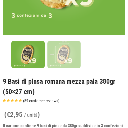
9 Basi di pinsa romana mezza pala 380gr
(50×27 cm)
(
89
customer reviews)
Valutato
89
4.93
su 5 su
base di
(
€
2,95
)
/ unità
recensioni
Il cartone contiene 9 basi di pinse da 380gr suddivise in 3 confezioni