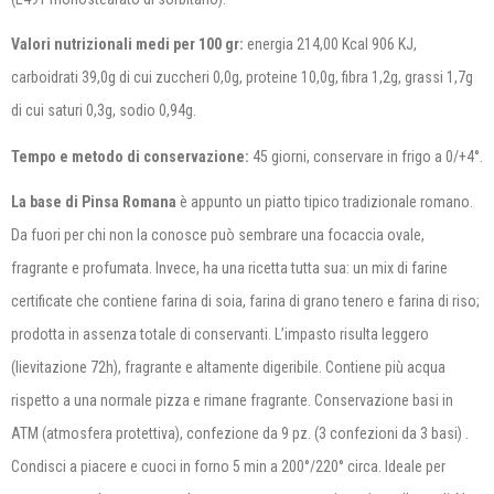
Valori nutrizionali medi per 100 gr:
energia 214,00 Kcal 906 KJ,
carboidrati 39,0g di cui zuccheri 0,0g, proteine 10,0g, fibra 1,2g, grassi 1,7g
di cui saturi 0,3g, sodio 0,94g.
Tempo e metodo di conservazione
:
45 giorni, conservare in frigo a 0/+4°.
La base di Pinsa Romana
è appunto un piatto tipico tradizionale romano.
Da fuori per chi non la conosce può sembrare una focaccia ovale,
fragrante e profumata. Invece, ha una ricetta tutta sua: un mix di farine
certificate che contiene farina di soia, farina di grano tenero e farina di riso;
prodotta in assenza totale di conservanti. L’impasto risulta leggero
(lievitazione 72h), fragrante e altamente digeribile. Contiene più acqua
rispetto a una normale pizza e rimane fragrante. Conservazione basi in
ATM (atmosfera protettiva), confezione da 9 pz. (3 confezioni da 3 basi) .
Condisci a piacere e cuoci in forno 5 min a 200°/220° circa. Ideale per