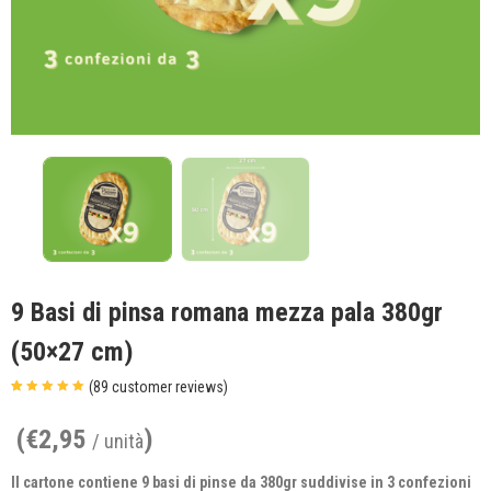
9 Basi di pinsa romana mezza pala 380gr
(50×27 cm)
(
89
customer reviews)
Valutato
89
4.93
su 5 su
base di
(
€
2,95
)
/ unità
recensioni
Il cartone contiene 9 basi di pinse da 380gr suddivise in 3 confezioni