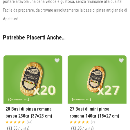
portare a tavola una cena veloce e gustosa, senza rinunciare alla qualità!
Facile da preparare, da provare assolutamente la base di pinsa artigianale di
Apetitus!
Potrebbe Piacerti Anche…
20 Basi di pinsa romana
27 Basi di mini pinsa
bassa 230gr (37×23 cm)
romana 140gr (18×27 cm)
(44)
(2)
Valutato
su 5
Valutato
su 5
(
€
1,55
)
(
€
1,35
)
/ unità
/ unità
4.95
5.00