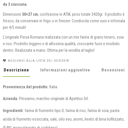
da 3 ciascuna.
Dimensioni
50×27 cm
, confezione in ATM, peso totale 3420gr. Il prodotto è
fresco, da conservare in frigo o in freezer. Condiscila come vuoi e infornala
per 4/5 minuti!
L’originale Pinsa Romana realizzata con un mix farine di grano tenero, soia
e riso. Prodotto leggero e di altissima qualità, croccante fuori e morbido
dentro. Realizzata a mano. Ottima per la vendita al taglio!
AGGIUNGI ALLA LISTA DEI DESIDERI
Descrizione
Informazioni aggiuntive
Recensioni (
Provenienza del prodotto:
Italia.
Azienda:
Pinsiamo, marchio originale di Apetitus Srl.
Ingredienti:
farina di frumento tipo 0, farina di riso, farina di soia, pasta
acida di frumento essiccata, sale, olio evo, aromi, lievito di birra liofilizzato,
(E491 monostearato di sorbitano).