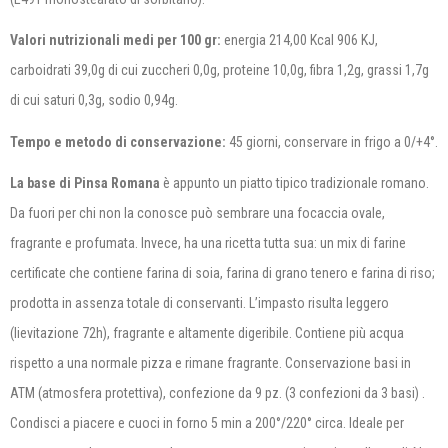
Valori nutrizionali medi per 100 gr:
energia 214,00 Kcal 906 KJ,
carboidrati 39,0g di cui zuccheri 0,0g, proteine 10,0g, fibra 1,2g, grassi 1,7g
di cui saturi 0,3g, sodio 0,94g.
Tempo e metodo di conservazione
:
45 giorni, conservare in frigo a 0/+4°.
La base di Pinsa Romana
è appunto un piatto tipico tradizionale romano.
Da fuori per chi non la conosce può sembrare una focaccia ovale,
fragrante e profumata. Invece, ha una ricetta tutta sua: un mix di farine
certificate che contiene farina di soia, farina di grano tenero e farina di riso;
prodotta in assenza totale di conservanti. L’impasto risulta leggero
(lievitazione 72h), fragrante e altamente digeribile. Contiene più acqua
rispetto a una normale pizza e rimane fragrante. Conservazione basi in
ATM (atmosfera protettiva), confezione da 9 pz. (3 confezioni da 3 basi) .
Condisci a piacere e cuoci in forno 5 min a 200°/220° circa. Ideale per